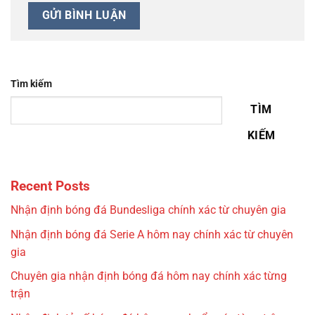
Tìm kiếm
TÌM
KIẾM
Recent Posts
Nhận định bóng đá Bundesliga chính xác từ chuyên gia
Nhận định bóng đá Serie A hôm nay chính xác từ chuyên
gia
Chuyên gia nhận định bóng đá hôm nay chính xác từng
trận