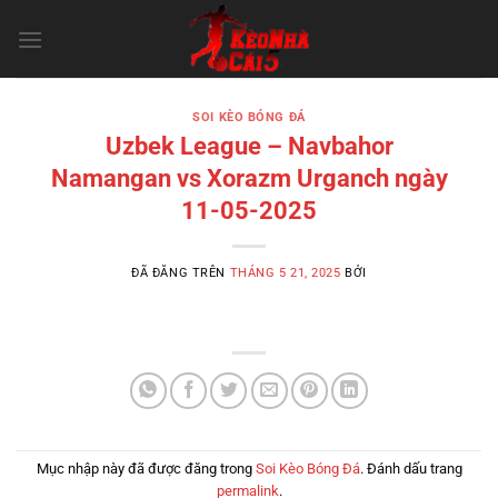
Chuyển
đến
nội
dung
SOI KÈO BÓNG ĐÁ
Uzbek League – Navbahor
Namangan vs Xorazm Urganch ngày
11-05-2025
ĐÃ ĐĂNG TRÊN
THÁNG 5 21, 2025
BỞI
Mục nhập này đã được đăng trong
Soi Kèo Bóng Đá
. Đánh dấu trang
permalink
.