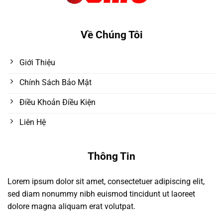
Về Chúng Tôi
Giới Thiệu
Chính Sách Bảo Mật
Điều Khoản Điều Kiện
Liên Hệ
Thông Tin
Lorem ipsum dolor sit amet, consectetuer adipiscing elit,
sed diam nonummy nibh euismod tincidunt ut laoreet
dolore magna aliquam erat volutpat.