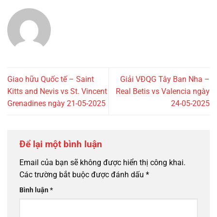
Giao hữu Quốc tế – Saint
Giải VĐQG Tây Ban Nha –
Kitts and Nevis vs St. Vincent
Real Betis vs Valencia ngày
Grenadines ngày 21-05-2025
24-05-2025
Để lại một bình luận
Email của bạn sẽ không được hiển thị công khai.
Các trường bắt buộc được đánh dấu
*
Bình luận
*