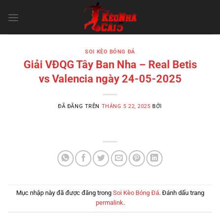
Chuyển
đến
nội
dung
SOI KÈO BÓNG ĐÁ
Giải VĐQG Tây Ban Nha – Real Betis
vs Valencia ngày 24-05-2025
ĐÃ ĐĂNG TRÊN
THÁNG 5 22, 2025
BỞI
Mục nhập này đã được đăng trong
Soi Kèo Bóng Đá
. Đánh dấu trang
permalink
.