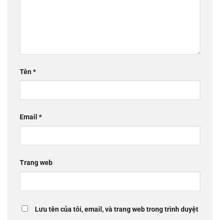
Tên
*
Email
*
Trang web
Lưu tên của tôi, email, và trang web trong trình duyệt