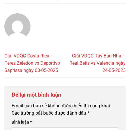
Giải VĐQG Costa Rica –
Giải VĐQG Tây Ban Nha –
Perez Zeledon vs Deportivo
Real Betis vs Valencia ngày
Saprissa ngày 08-05-2025
24-05-2025
Để lại một bình luận
Email của bạn sẽ không được hiển thị công khai.
Các trường bắt buộc được đánh dấu
*
Bình luận
*