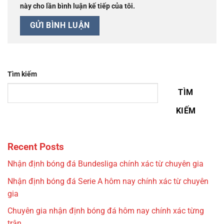
này cho lần bình luận kế tiếp của tôi.
Tìm kiếm
TÌM
KIẾM
Recent Posts
Nhận định bóng đá Bundesliga chính xác từ chuyên gia
Nhận định bóng đá Serie A hôm nay chính xác từ chuyên
gia
Chuyên gia nhận định bóng đá hôm nay chính xác từng
trận