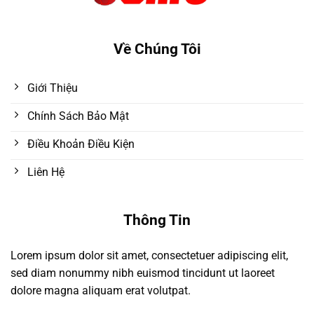
Về Chúng Tôi
Giới Thiệu
Chính Sách Bảo Mật
Điều Khoản Điều Kiện
Liên Hệ
Thông Tin
Lorem ipsum dolor sit amet, consectetuer adipiscing elit,
sed diam nonummy nibh euismod tincidunt ut laoreet
dolore magna aliquam erat volutpat.