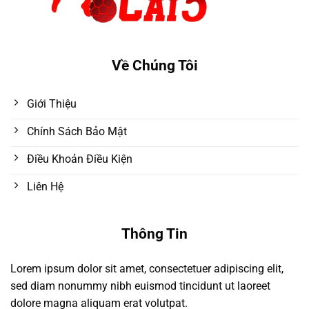
Về Chúng Tôi
Giới Thiệu
Chính Sách Bảo Mật
Điều Khoản Điều Kiện
Liên Hệ
Thông Tin
Lorem ipsum dolor sit amet, consectetuer adipiscing elit,
sed diam nonummy nibh euismod tincidunt ut laoreet
dolore magna aliquam erat volutpat.