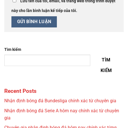
Lưu tên của tôi, email, và trang web trong trình duyệt
này cho lần bình luận kế tiếp của tôi.
Tìm kiếm
TÌM
KIẾM
Recent Posts
Nhận định bóng đá Bundesliga chính xác từ chuyên gia
Nhận định bóng đá Serie A hôm nay chính xác từ chuyên
gia
Chuyên gia nhận định bóng đá hôm nay chính xác từng