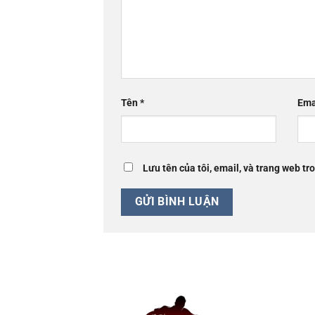
Tên
*
Ema
Lưu tên của tôi, email, và trang web tro