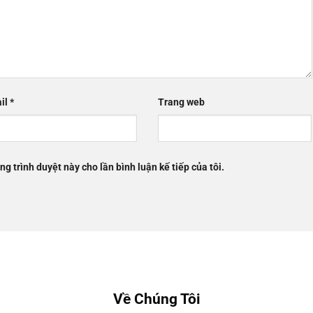
il
*
Trang web
ng trình duyệt này cho lần bình luận kế tiếp của tôi.
Về Chúng Tôi