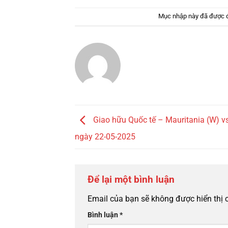
Mục nhập này đã được 
Giao hữu Quốc tế – Mauritania (W) vs
ngày 22-05-2025
Để lại một bình luận
Email của bạn sẽ không được hiển thị 
Bình luận
*