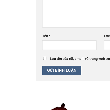
Tên
*
Ema
Lưu tên của tôi, email, và trang web tro