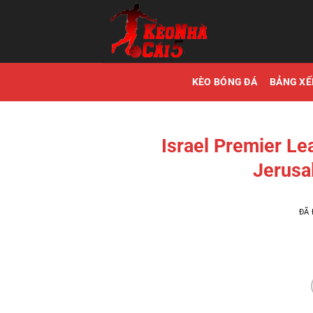
Chuyển
đến
nội
dung
KÈO BÓNG ĐÁ
BẢNG XẾ
Israel Premier L
Jerusa
ĐÃ