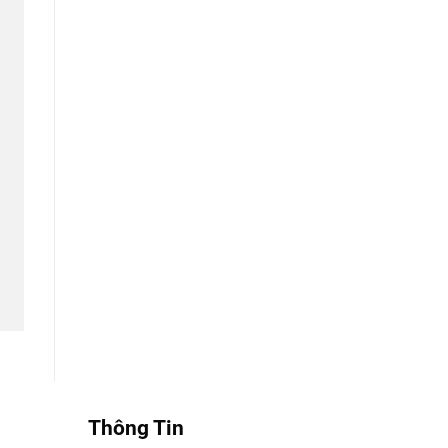
Thông Tin