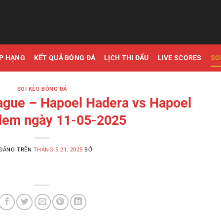
P HẠNG
KẾT QUẢ BÓNG ĐÁ
LỊCH THI ĐẤU
LIVE SCORES
SO
SOI KÈO BÓNG ĐÁ
eague – Hapoel Hadera vs Hapoel
lem ngày 11-05-2025
 ĐĂNG TRÊN
THÁNG 5 21, 2025
BỞI