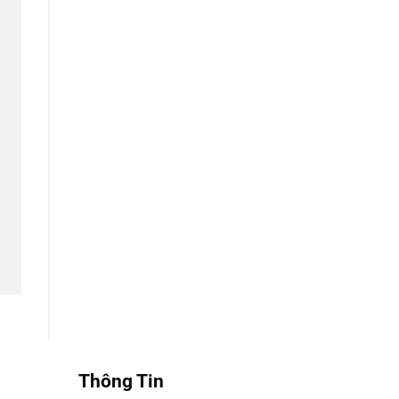
Thông Tin