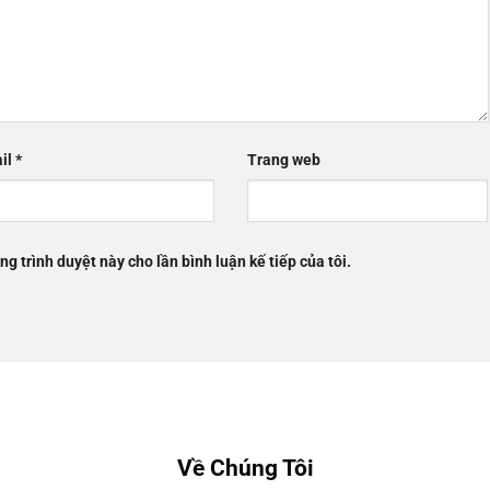
il
*
Trang web
ng trình duyệt này cho lần bình luận kế tiếp của tôi.
Về Chúng Tôi