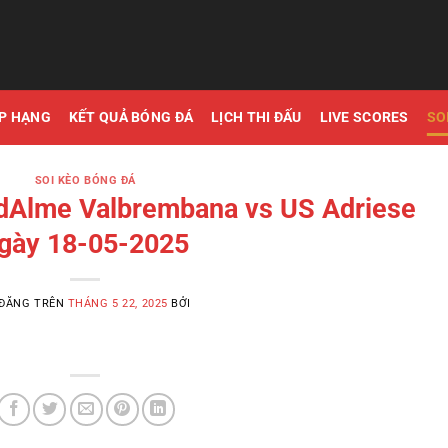
P HẠNG
KẾT QUẢ BÓNG ĐÁ
LỊCH THI ĐẤU
LIVE SCORES
SO
SOI KÈO BÓNG ĐÁ
la dAlme Valbrembana vs US Adriese
gày 18-05-2025
 ĐĂNG TRÊN
THÁNG 5 22, 2025
BỞI