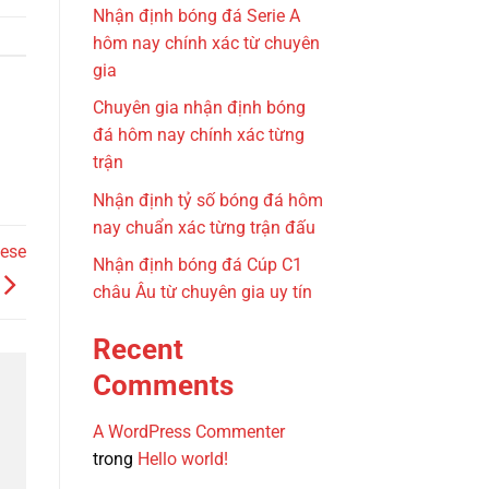
Nhận định bóng đá Serie A
hôm nay chính xác từ chuyên
gia
Chuyên gia nhận định bóng
đá hôm nay chính xác từng
trận
Nhận định tỷ số bóng đá hôm
nay chuẩn xác từng trận đấu
iese
Nhận định bóng đá Cúp C1
châu Âu từ chuyên gia uy tín
Recent
Comments
A WordPress Commenter
trong
Hello world!