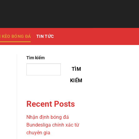
I KÈO BÓNG ĐÁ
TIN TỨC
Tìm kiếm
TÌM
KIẾM
Recent Posts
Nhận định bóng đá
Bundesliga chính xác từ
chuyên gia