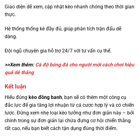
Giao diện dễ xem, cập nhật kèo nhanh chóng theo thời gian
thực.
Hệ thống thống kê đầy đủ, giúp phân tích trận đấu dễ
dàng.
Đội ngũ chuyên gia hỗ trợ 24/7 với tư vấn cụ thể.
>>Xem thêm:
Cá độ bóng đá cho người mới cách chơi hiệu
quả dễ thắng
Kết luận
Hiểu đúng
kèo đồng banh
, bạn sẽ có thêm một công cụ
đắc lực để gia tăng lợi nhuận từ cá cược hợp lý và có chiến
lược. Đừng xem nhẹ loại kèo tưởng như đơn giản này – bởi
chính trong sự đơn giản lại chứa đựng cơ hội chiến thắng
rất cao, nếu bạn biết cách tận dụng đúng thời điểm.