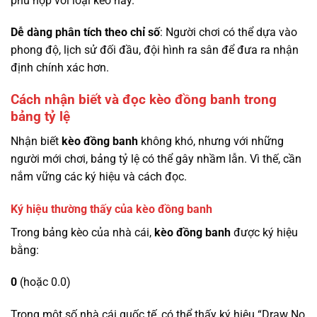
phù hợp với loại kèo này.
Dễ dàng phân tích theo chỉ số
: Người chơi có thể dựa vào
phong độ, lịch sử đối đầu, đội hình ra sân để đưa ra nhận
định chính xác hơn.
Cách nhận biết và đọc kèo đồng banh trong
bảng tỷ lệ
Nhận biết
kèo đồng banh
không khó, nhưng với những
người mới chơi, bảng tỷ lệ có thể gây nhầm lẫn. Vì thế, cần
nắm vững các ký hiệu và cách đọc.
Ký hiệu thường thấy của kèo đồng banh
Trong bảng kèo của nhà cái,
kèo đồng banh
được ký hiệu
bằng:
0
(hoặc 0.0)
Trong một số nhà cái quốc tế, có thể thấy ký hiệu “Draw No