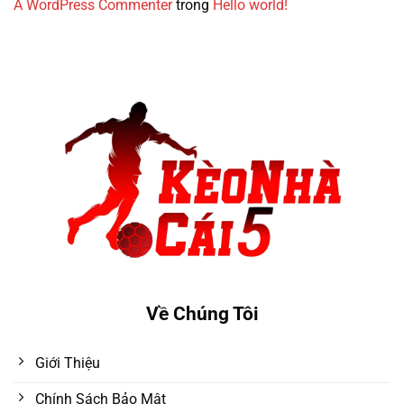
A WordPress Commenter
trong
Hello world!
Về Chúng Tôi
Giới Thiệu
Chính Sách Bảo Mật