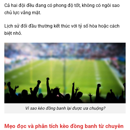
Cả hai đội đều đang có phong độ tốt, không có ngôi sao
chủ lực vắng mặt.
Lịch sử đối đầu thường kết thúc với tỷ số hòa hoặc cách
biệt nhỏ.
Vì sao kèo đồng banh lại được ưa chuộng?
Mẹo đọc và phân tích kèo đồng banh từ chuyên