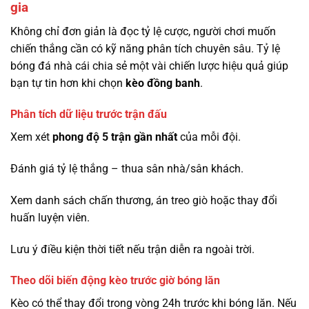
gia
Không chỉ đơn giản là đọc tỷ lệ cược, người chơi muốn
chiến thắng cần có kỹ năng phân tích chuyên sâu. Tỷ lệ
bóng đá nhà cái
chia sẻ một vài chiến lược hiệu quả giúp
bạn tự tin hơn khi chọn
kèo đồng banh
.
Phân tích dữ liệu trước trận đấu
Xem xét
phong độ 5 trận gần nhất
của mỗi đội.
Đánh giá tỷ lệ thắng – thua sân nhà/sân khách.
Xem danh sách chấn thương, án treo giò hoặc thay đổi
huấn luyện viên.
Lưu ý điều kiện thời tiết nếu trận diễn ra ngoài trời.
Theo dõi biến động kèo trước giờ bóng lăn
Kèo có thể thay đổi trong vòng 24h trước khi bóng lăn. Nếu