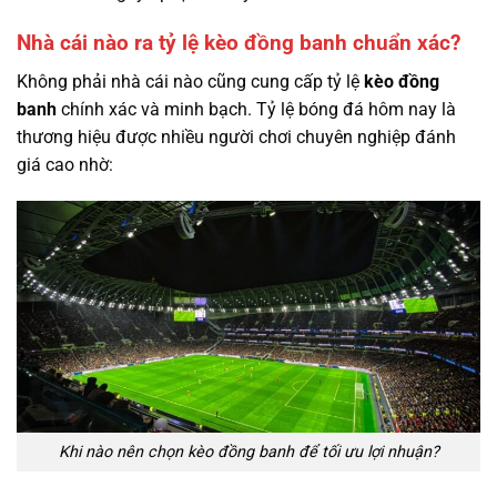
Nhà cái nào ra tỷ lệ kèo đồng banh chuẩn xác?
Không phải nhà cái nào cũng cung cấp tỷ lệ
kèo đồng
banh
chính xác và minh bạch. Tỷ lệ bóng đá hôm nay
là
thương hiệu được nhiều người chơi chuyên nghiệp đánh
giá cao nhờ:
Khi nào nên chọn kèo đồng banh để tối ưu lợi nhuận?