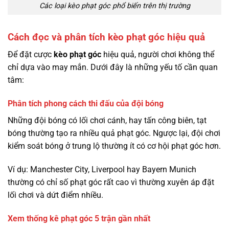
Các loại kèo phạt góc phổ biến trên thị trường
Cách đọc và phân tích kèo phạt góc hiệu quả
Để đặt cược
kèo phạt góc
hiệu quả, người chơi không thể
chỉ dựa vào may mắn. Dưới đây là những yếu tố cần quan
tâm:
Phân tích phong cách thi đấu của đội bóng
Những đội bóng có lối chơi cánh, hay tấn công biên, tạt
bóng thường tạo ra nhiều quả phạt góc. Ngược lại, đội chơi
kiểm soát bóng ở trung lộ thường ít có cơ hội phạt góc hơn.
Ví dụ: Manchester City, Liverpool hay Bayern Munich
thường có chỉ số phạt góc rất cao vì thường xuyên áp đặt
lối chơi và dứt điểm nhiều.
Xem thống kê phạt góc 5 trận gần nhất