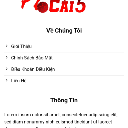
Về Chúng Tôi
Giới Thiệu
Chính Sách Bảo Mật
Điều Khoản Điều Kiện
Liên Hệ
Thông Tin
Lorem ipsum dolor sit amet, consectetuer adipiscing elit,
sed diam nonummy nibh euismod tincidunt ut laoreet