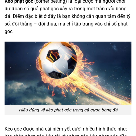
Kèo phạt góc
(corner betting) là loại cược mà người chơi
dự đoán số quả phạt góc xảy ra trong một trận đấu bóng
đá. Điểm đặc biệt ở đây là bạn không cần quan tâm đến tỷ
số, đội thắng – đội thua, mà chỉ tập trung vào chỉ số phạt
góc.
Hiểu đúng về kèo phạt góc trong cá cược bóng đá
Kèo góc được nhà cái niêm yết dưới nhiều hình thức như: