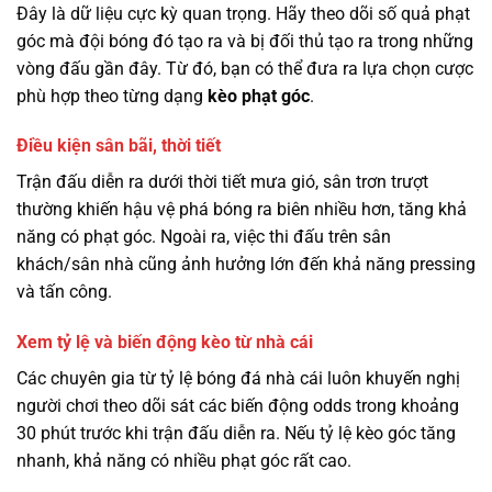
Đây là dữ liệu cực kỳ quan trọng. Hãy theo dõi số quả phạt
góc mà đội bóng đó tạo ra và bị đối thủ tạo ra trong những
vòng đấu gần đây. Từ đó, bạn có thể đưa ra lựa chọn cược
phù hợp theo từng dạng
kèo phạt góc
.
Điều kiện sân bãi, thời tiết
Trận đấu diễn ra dưới thời tiết mưa gió, sân trơn trượt
thường khiến hậu vệ phá bóng ra biên nhiều hơn, tăng khả
năng có phạt góc. Ngoài ra, việc thi đấu trên sân
khách/sân nhà cũng ảnh hưởng lớn đến khả năng pressing
và tấn công.
Xem tỷ lệ và biến động kèo từ nhà cái
Các chuyên gia từ tỷ lệ bóng đá nhà cái
luôn khuyến nghị
người chơi theo dõi sát các biến động odds trong khoảng
30 phút trước khi trận đấu diễn ra. Nếu tỷ lệ kèo góc tăng
nhanh, khả năng có nhiều phạt góc rất cao.