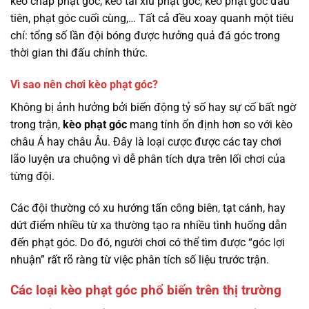
kèo chấp phạt góc, kèo tài xỉu phạt góc, kèo phạt góc đầu
tiên, phạt góc cuối cùng,… Tất cả đều xoay quanh một tiêu
chí: tổng số lần đội bóng được hưởng quả đá góc trong
thời gian thi đấu chính thức.
Vì sao nên chơi kèo phạt góc?
Không bị ảnh hưởng bởi biến động tỷ số hay sự cố bất ngờ
trong trận,
kèo phạt góc
mang tính ổn định hơn so với kèo
châu Á hay châu Âu. Đây là loại cược được các tay chơi
lão luyện ưa chuộng vì dễ phân tích dựa trên lối chơi của
từng đội.
Các đội thường có xu hướng tấn công biên, tạt cánh, hay
dứt điểm nhiều từ xa thường tạo ra nhiều tình huống dẫn
đến phạt góc. Do đó, người chơi có thể tìm được “góc lợi
nhuận” rất rõ ràng từ việc phân tích số liệu trước trận.
Các loại kèo phạt góc phổ biến trên thị trường