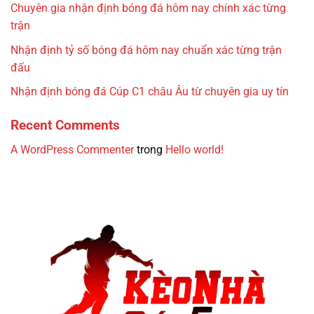
Chuyên gia nhận định bóng đá hôm nay chính xác từng
trận
Nhận định tỷ số bóng đá hôm nay chuẩn xác từng trận
đấu
Nhận định bóng đá Cúp C1 châu Âu từ chuyên gia uy tín
Recent Comments
A WordPress Commenter
trong
Hello world!