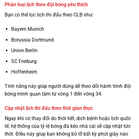
Phân loại lịch theo đội bóng yêu thích
Bạn có thể lọc lịch thi đấu theo CLB như:
Bayern Munich
Borussia Dortmund
Union Berlin
SC Freiburg
Hoffenheim
Tính năng này giúp người dùng dễ theo dõi hành trình đội
bóng mình quan tâm từ vòng 1 đến vòng 34.
Cập nhật lịch thi đấu theo thời gian thực
Ngay khi có thay đổi do thời tiết, dịch bệnh hoặc lịch quốc
tế, hệ thống của tỷ lệ bóng đá kèo nhà cái sẽ cập nhật tức
thời. Điều này giúp bạn không bỏ lỡ bất kỳ phút giây nào