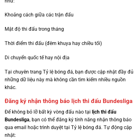
như:
Khoảng cách giữa các trận đấu
Mật độ thi đấu trong tháng
Thời điểm thi đấu (đêm khuya hay chiều tối)
Di chuyển quốc tế hay nội địa
Tại chuyên trang Tỷ lệ bóng đá, bạn được cập nhật đầy đủ
những dữ liệu này mà không cần tìm kiếm nhiều nguồn
khác.
Đăng ký nhận thông báo lịch thi đấu Bundesliga
Để không bỏ lỡ bất kỳ vòng đấu nào tại
lịch thi đấu
Bundesliga
, bạn có thể đăng ký tính năng nhận thông báo
qua email hoặc trình duyệt tại Tỷ lệ bóng đá. Tự động cập
nhật: