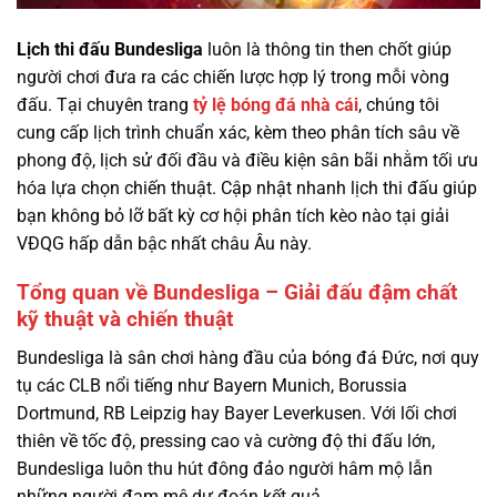
Lịch thi đấu Bundesliga
luôn là thông tin then chốt giúp
người chơi đưa ra các chiến lược hợp lý trong mỗi vòng
đấu. Tại chuyên trang
tỷ lệ bóng đá nhà cái
, chúng tôi
cung cấp lịch trình chuẩn xác, kèm theo phân tích sâu về
phong độ, lịch sử đối đầu và điều kiện sân bãi nhằm tối ưu
hóa lựa chọn chiến thuật. Cập nhật nhanh lịch thi đấu giúp
bạn không bỏ lỡ bất kỳ cơ hội phân tích kèo nào tại giải
VĐQG hấp dẫn bậc nhất châu Âu này.
Tổng quan về Bundesliga – Giải đấu đậm chất
kỹ thuật và chiến thuật
Bundesliga là sân chơi hàng đầu của bóng đá Đức, nơi quy
tụ các CLB nổi tiếng như Bayern Munich, Borussia
Dortmund, RB Leipzig hay Bayer Leverkusen. Với lối chơi
thiên về tốc độ, pressing cao và cường độ thi đấu lớn,
Bundesliga luôn thu hút đông đảo người hâm mộ lẫn
những người đam mê dự đoán kết quả.