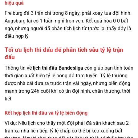
hiệu quả
Freiburg đá 3 trận chỉ trong 8 ngày, phải xoay tua đội hình.
Augsburg lại có 1 tuần nghỉ trọn vẹn. Kết quả hòa 0-0 bất
ngờ, nhưng người đã phân tích lịch từ trước lại thấy đây là
điều hợp lý.
Tối ưu lịch thi đấu để phân tích sâu tỷ lệ trận
đấu
Thông tin về
lịch thi đấu Bundesliga
còn giúp bạn tính toán
thời gian xuất hiện tỷ lệ bóng đá trực tuyến
. Tỷ lệ thường
được nhà cái đưa ra trước trận vài ngày, nhưng biến động
mạnh trong 24h cuối khi có tin đội hình, chấn thương, thời
tiết.
Kết hợp lịch thi đấu và tỷ lệ biến động
Ví dụ: Nếu lịch cho thấy một đội phải đá sân khách sau 2
trận xa nhà liên tiếp, tỷ lệ chấp có thể bị kéo xuống bất