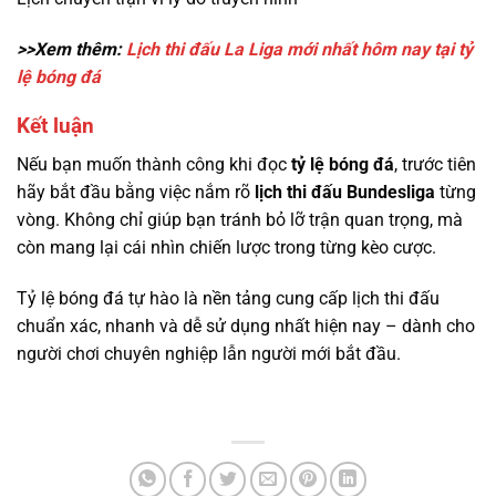
>>Xem thêm:
Lịch thi đấu La Liga mới nhất hôm nay tại tỷ
lệ bóng đá
Kết luận
Nếu bạn muốn thành công khi đọc
tỷ lệ bóng đá
, trước tiên
hãy bắt đầu bằng việc nắm rõ
lịch thi đấu Bundesliga
từng
vòng. Không chỉ giúp bạn tránh bỏ lỡ trận quan trọng, mà
còn mang lại cái nhìn chiến lược trong từng kèo cược.
Tỷ lệ bóng đá tự hào là nền tảng cung cấp lịch thi đấu
chuẩn xác, nhanh và dễ sử dụng nhất hiện nay – dành cho
người chơi chuyên nghiệp lẫn người mới bắt đầu.