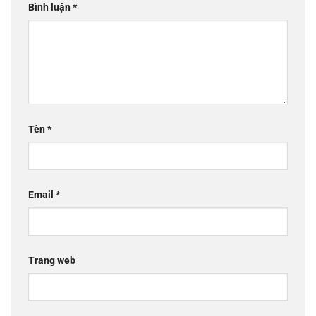
Bình luận
*
Tên
*
Email
*
Trang web