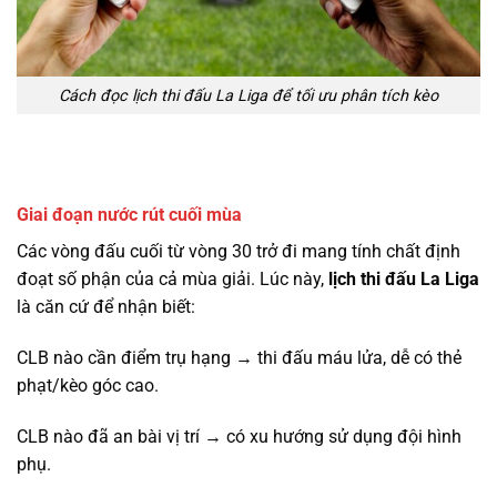
Cách đọc lịch thi đấu La Liga để tối ưu phân tích kèo
Giai đoạn nước rút cuối mùa
Các vòng đấu cuối từ vòng 30 trở đi mang tính chất định
đoạt số phận của cả mùa giải. Lúc này,
lịch thi đấu La Liga
là căn cứ để nhận biết:
CLB nào cần điểm trụ hạng → thi đấu máu lửa, dễ có thẻ
phạt/kèo góc cao.
CLB nào đã an bài vị trí → có xu hướng sử dụng đội hình
phụ.