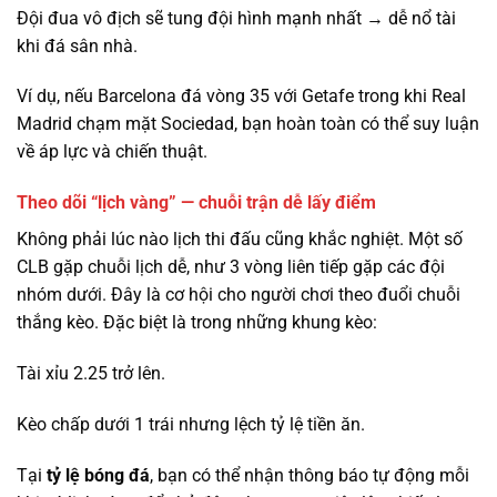
Đội đua vô địch sẽ tung đội hình mạnh nhất → dễ nổ tài
khi đá sân nhà.
Ví dụ, nếu Barcelona đá vòng 35 với Getafe trong khi Real
Madrid chạm mặt Sociedad, bạn hoàn toàn có thể suy luận
về áp lực và chiến thuật.
Theo dõi “lịch vàng” — chuỗi trận dễ lấy điểm
Không phải lúc nào lịch thi đấu cũng khắc nghiệt. Một số
CLB gặp chuỗi lịch dễ, như 3 vòng liên tiếp gặp các đội
nhóm dưới. Đây là cơ hội cho người chơi theo đuổi chuỗi
thắng kèo. Đặc biệt là trong những khung kèo:
Tài xỉu 2.25 trở lên.
Kèo chấp dưới 1 trái nhưng lệch tỷ lệ tiền ăn.
Tại
tỷ lệ bóng đá
, bạn có thể nhận thông báo tự động mỗi