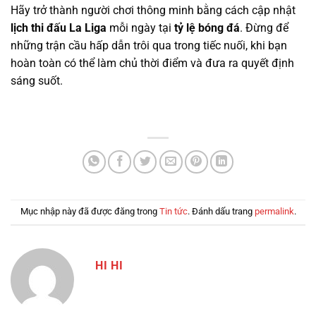
Hãy trở thành người chơi thông minh bằng cách cập nhật
lịch thi đấu La Liga
mỗi ngày tại
tỷ lệ bóng đá
. Đừng để
những trận cầu hấp dẫn trôi qua trong tiếc nuối, khi bạn
hoàn toàn có thể làm chủ thời điểm và đưa ra quyết định
sáng suốt.
Mục nhập này đã được đăng trong
Tin tức
. Đánh dấu trang
permalink
.
HI HI