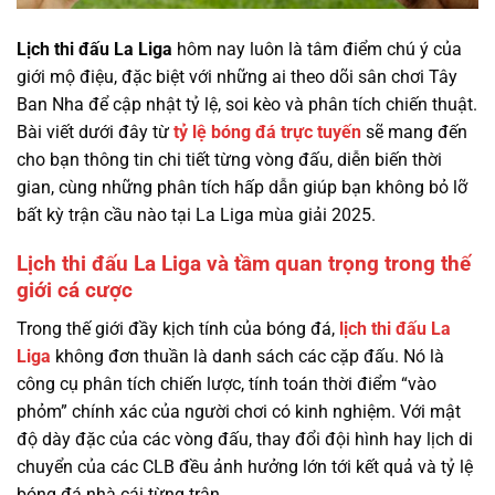
Lịch thi đấu La Liga
hôm nay luôn là tâm điểm chú ý của
giới mộ điệu, đặc biệt với những ai theo dõi sân chơi Tây
Ban Nha để cập nhật tỷ lệ, soi kèo và phân tích chiến thuật.
Bài viết dưới đây từ
tỷ lệ bóng đá trực tuyến
sẽ mang đến
cho bạn thông tin chi tiết từng vòng đấu, diễn biến thời
gian, cùng những phân tích hấp dẫn giúp bạn không bỏ lỡ
bất kỳ trận cầu nào tại La Liga mùa giải 2025.
Lịch thi đấu La Liga và tầm quan trọng trong thế
giới cá cược
Trong thế giới đầy kịch tính của bóng đá,
lịch thi đấu La
Liga
không đơn thuần là danh sách các cặp đấu. Nó là
công cụ phân tích chiến lược, tính toán thời điểm “vào
phỏm” chính xác của người chơi có kinh nghiệm. Với mật
độ dày đặc của các vòng đấu, thay đổi đội hình hay lịch di
chuyển của các CLB đều ảnh hưởng lớn tới kết quả và tỷ lệ
bóng đá nhà cái
từng trận.