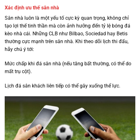
Xác định ưu thế sân nhà
Sân nhà luôn là một yếu tố cực kỳ quan trọng, không chỉ
tạo lợi thế tinh thần mà còn ảnh hưởng đến tỷ lệ bóng đá
kèo nhà cái
. Những CLB như Bilbao, Sociedad hay Betis
thường cực mạnh trên sân nhà. Khi theo dõi lịch thi đấu,
hãy chú ý tới:
Mức chấp khi đá sân nhà (nếu tăng bất thường, có thể do
mất trụ cột).
Lịch đá sân khách liên tiếp có thể gây xuống thể lực.