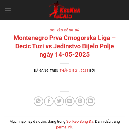
Chuyển
đến
nội
dung
SOI KÈO BÓNG ĐÁ
Montenegro Prva Crnogorska Liga –
Decic Tuzi vs Jedinstvo Bijelo Polje
ngày 14-05-2025
ĐÃ ĐĂNG TRÊN
THÁNG 5 21, 2025
BỞI
Mục nhập này đã được đăng trong
Soi Kèo Bóng Đá
. Đánh dấu trang
permalink
.