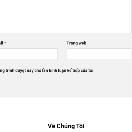
il
*
Trang web
ng trình duyệt này cho lần bình luận kế tiếp của tôi.
Về Chúng Tôi