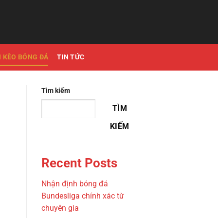
I KÈO BÓNG ĐÁ
TIN TỨC
Tìm kiếm
TÌM
KIẾM
Recent Posts
Nhận định bóng đá
Bundesliga chính xác từ
chuyên gia