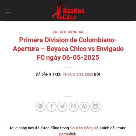
Chuyển
đến
nội
dung
SOI KÈO BÓNG ĐÁ
Primera Division de Colombiano-
Apertura – Boyaca Chico vs Envigado
FC ngày 06-05-2025
ĐÃ ĐĂNG TRÊN
THÁNG 5 21, 2025
BỞI
Mục nhập này đã được đăng trong
Soi Kèo Bóng Đá
. Đánh dấu trang
permalink
.