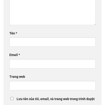
Tên
*
Email
*
Trang web
Lưu tên của tôi, email, và trang web trong trình duyệt