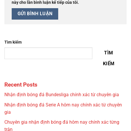
này cho lần bình luận kế tiếp của tôi.
Tìm kiếm
TÌM
KIẾM
Recent Posts
Nhận định bóng đá Bundesliga chính xác từ chuyên gia
Nhận định bóng đá Serie A hôm nay chính xác từ chuyên
gia
Chuyên gia nhận định bóng đá hôm nay chính xác từng
trận