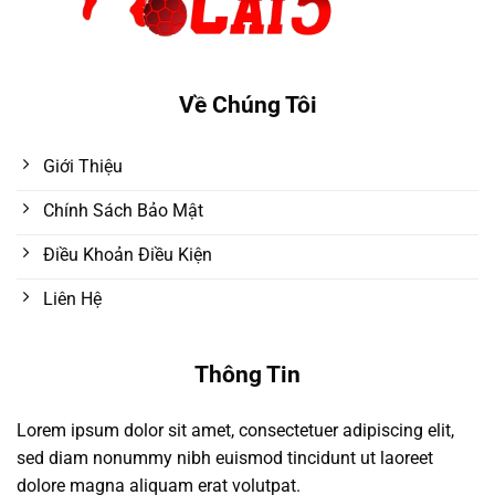
Về Chúng Tôi
Giới Thiệu
Chính Sách Bảo Mật
Điều Khoản Điều Kiện
Liên Hệ
Thông Tin
Lorem ipsum dolor sit amet, consectetuer adipiscing elit,
sed diam nonummy nibh euismod tincidunt ut laoreet
dolore magna aliquam erat volutpat.