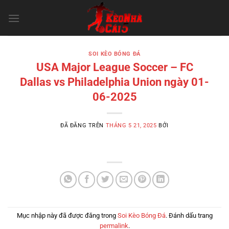
Chuyển
đến
nội
dung
SOI KÈO BÓNG ĐÁ
USA Major League Soccer – FC
Dallas vs Philadelphia Union ngày 01-
06-2025
ĐÃ ĐĂNG TRÊN
THÁNG 5 21, 2025
BỞI
Mục nhập này đã được đăng trong
Soi Kèo Bóng Đá
. Đánh dấu trang
permalink
.