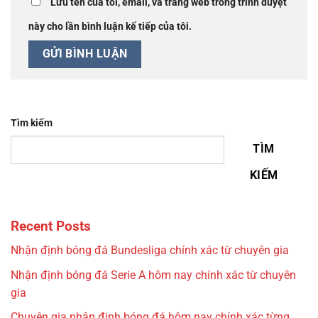
Lưu tên của tôi, email, và trang web trong trình duyệt
này cho lần bình luận kế tiếp của tôi.
Tìm kiếm
TÌM
KIẾM
Recent Posts
Nhận định bóng đá Bundesliga chính xác từ chuyên gia
Nhận định bóng đá Serie A hôm nay chính xác từ chuyên
gia
Chuyên gia nhận định bóng đá hôm nay chính xác từng